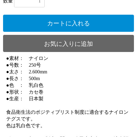
数量
カートに入れる
お気に入りに追加
●素材： ナイロン
●号数： 250号
●太さ： 2.600mm
●長さ： 500m
●色 ： 乳白色
●形状： カセ巻
●生産： 日本製
食品衛生法のポジティブリスト制度に適合するナイロン
テグスです。
色は乳白色です。